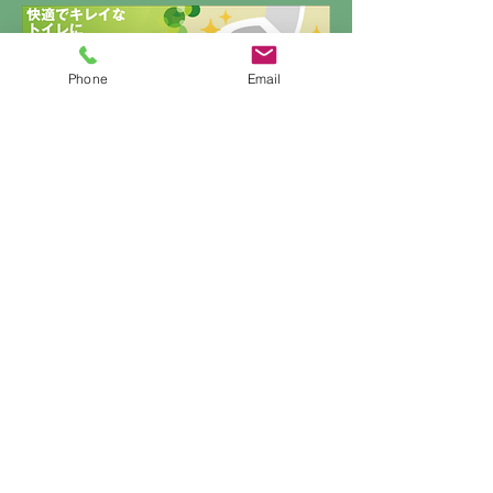
Phone
Email
自動清掃ロボット 第２
メガソーラー発
弾 (2025.1月）
務に行ってきま
ヌ・ピー・シー
注