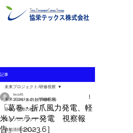
記事
未来プロジェクト/研修視察
tecs45
未来プロジェクト/研修視察
2023年7月4日
読了時間: 2分
「葛巻・折爪風力発電、軽
研修・視察の報告
米ソーラー発電 視察報
未来プロジェクト
告」［2023.6］
自動清掃ロボット