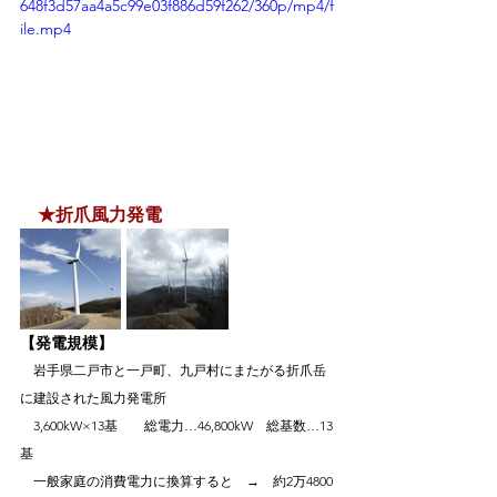
648f3d57aa4a5c99e03f886d59f262/360p/mp4/f
ile.mp4
★折爪風力発電
【発電規模】
　岩手県二戸市と一戸町、九戸村にまたがる折爪岳
に建設された風力発電所
　3,600kW×13基　　総電力…46,800kW　総基数…13
基
　一般家庭の消費電力に換算すると　→　約2万4800