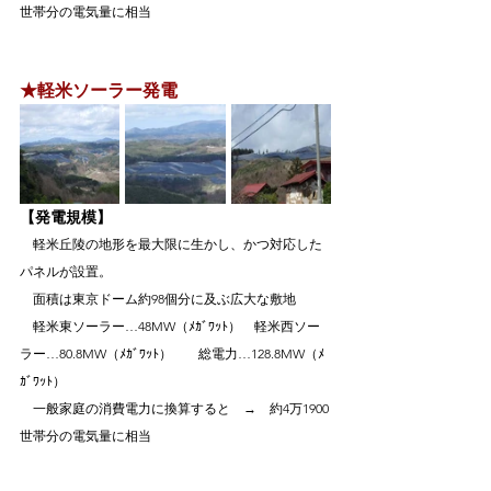
世帯分の電気量に相当
★軽米ソーラー発電
【発電規模】
　軽米丘陵の地形を最大限に生かし、かつ対応した
パネルが設置。
　面積は東京ドーム約98個分に及ぶ広大な敷地
　軽米東ソーラー…48MW（ﾒｶﾞﾜｯﾄ）　軽米西ソー
ラー…80.8MW（ﾒｶﾞﾜｯﾄ）　　総電力…128.8MW（ﾒ
ｶﾞﾜｯﾄ）
　一般家庭の消費電力に換算すると　→　約4万1900
世帯分の電気量に相当