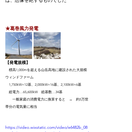
は、想像を絶するものでした 
★葛巻風力発電
【発電規模】
　標高1,000mを超える山岳高地に建設された大規模
ウィンドファーム
　1,750kW×12基、2,000kW×16基、2,100kW×6基　
　総電力…65,600kW　総基数…34基
　　一般家庭の消費電力に換算すると　→　約5万世
帯分の電気量に相当　
https://video.wixstatic.com/video/e6482b_08