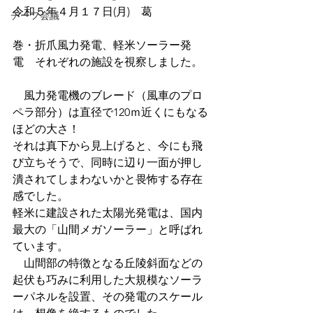
令和５年４月１７日(月)　葛
チーフ会議
巻・折爪風力発電、軽米ソーラー発
電　それぞれの施設を視察しました。
　風力発電機のブレード（風車のプロ
ペラ部分）は直径で120ｍ近くにもなる
ほどの大さ！
それは真下から見上げると、今にも飛
び立ちそうで、同時に辺り一面が押し
潰されてしまわないかと畏怖する存在
感でした。
軽米に建設された太陽光発電は、国内
最大の「山間メガソーラー」と呼ばれ
ています。
　山間部の特徴となる丘陵斜面などの
起伏も巧みに利用した大規模なソーラ
ーパネルを設置、その発電のスケール