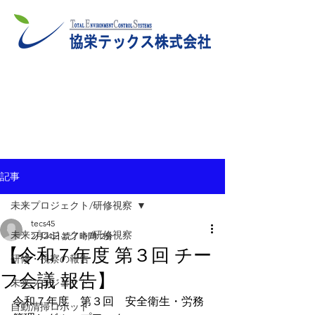
記事
未来プロジェクト/研修視察
tecs45
未来プロジェクト/研修視察
2月24日
読了時間: 2分
【令和７年度 第３回 チー
研修・視察の報告
フ会議 報告】
未来プロジェクト
令和７年度　第３回　安全衛生・労務
自動清掃ロボット