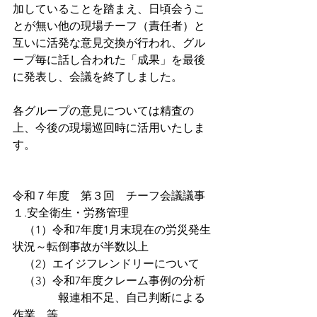
加していることを踏まえ、日頃会うこ
とが無い他の現場チーフ（責任者）と
互いに活発な意見交換が行われ、グル
ープ毎に話し合われた「成果」を最後
に発表し、会議を終了しました。
各グループの意見については精査の
上、今後の現場巡回時に活用いたしま
す。
令和７年度　第３回　チーフ会議議事
１.安全衛生・労務管理
　（1）令和7年度1月末現在の労災発生
状況～転倒事故が半数以上
　（2）エイジフレンドリーについて
　（3）令和7年度クレーム事例の分析
　　　　報連相不足、自己判断による
作業　等