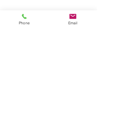
Phone
Email
令和６年第１回責任者会
岩手県内初導入
議
掃除ロボット 
床洗浄式〔2024.