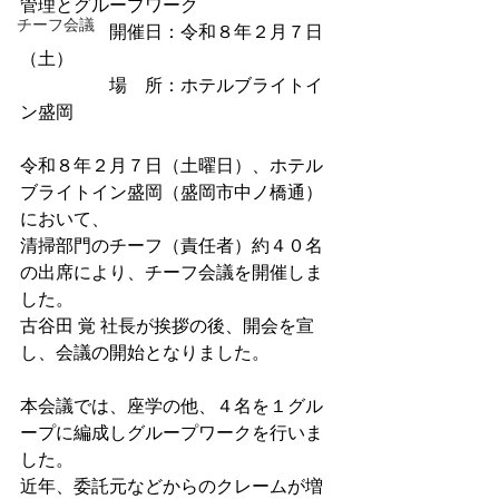
管理とグループワーク　
チーフ会議
　　　　　開催日：令和８年２月７日
（土）
　　　　　場　所：ホテルブライトイ
ン盛岡
令和８年２月７日（土曜日）、ホテル
ブライトイン盛岡（盛岡市中ノ橋通）
において、
清掃部門のチーフ（責任者）約４０名
の出席により、チーフ会議を開催しま
した。
古谷田 覚 社長が挨拶の後、開会を宣
し、会議の開始となりました。
本会議では、座学の他、４名を１グル
ープに編成しグループワークを行いま
した。
近年、委託元などからのクレームが増