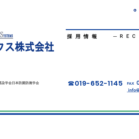
─
REC
​ 採用情報
お問い合わせ
019-652-1145
☎︎
FAX
感染学会日本防菌防黴学会
info@