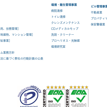
環境・衛生管理事業
ビル管理事
病院清掃
不動産業
トイレ清掃
プロパティ
クレンズメンテナンス
保安警備業
採用、労務管理］
CDメディカルモップ
宅地建物、マンション管理］
洗剤・クリーナー
福祉事業
］
プロヘリオス・光触媒
環境研究室
テム業務方針
進法に基づく弊社の行動計画の公表