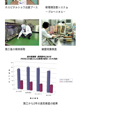
ホスピタルショウ出展ブース
新環境改善システム
－プロヘリオス－
施工後の検体採取
細菌培養検査
施工から2年の臭気検査の結果