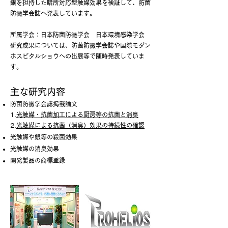
銀を担持した暗所対応型触媒効果を検証して、防菌
防黴学会誌へ発表しています。
所属学会：日本防菌防黴学会 日本環境感染学会
研究成果については、防菌防黴学会誌や国際モダン
ホスピタルショウへの出展等で随時発表していま
す。
主な研究内容
防菌防黴学会誌掲載論文
1.
光触媒・抗菌加工による厨房等の抗菌と消臭
2.
光触媒による抗菌（消臭）効果の持続性の確認
光触媒や銀等の殺菌効果
光触媒の消臭効果
開発製品の商標登録