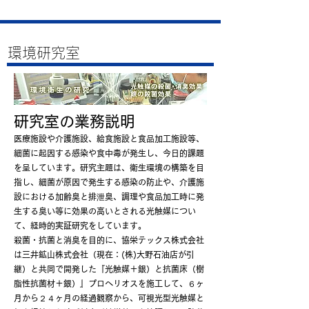
環境研究室
研究室の業務説明
医療施設や介護施設、給食施設と食品加工施設等、
細菌に起因する感染や食中毒が発生し、今日的課題
を呈しています。研究主題は、衛生環境の構築を目
指し、細菌が原因で発生する感染の防止や、介護施
設における加齢臭と排泄臭、調理や食品加工時に発
生する臭い等に効果の高いとされる光触媒につい
て、経時的実証研究をしています。
殺菌・抗菌と消臭を目的に、協栄テックス株式会社
は三井鉱山株式会社（現在：(株)大野石油店が引
継）と共同で開発した『光触媒＋銀）と抗菌床（樹
脂性抗菌材＋銀）』プロヘリオスを施工して、６ヶ
月から２４ヶ月の経過観察から、可視光型光触媒と