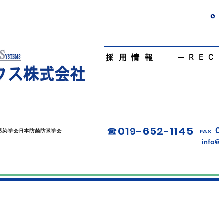
─
REC
​ 採用情報
お問い合わせ
019-652-1145
☎︎
FAX
感染学会日本防菌防黴学会
info@